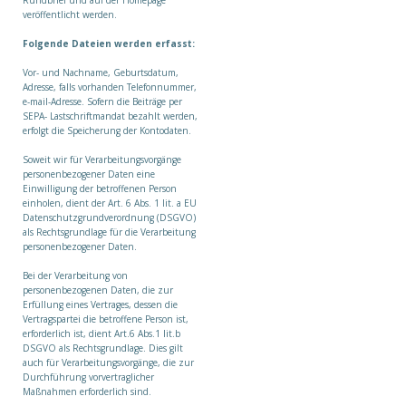
Rundbrief und auf der Homepage
veröffentlicht werden.
Folgende Dateien werden erfasst:
Vor- und Nachname, Geburtsdatum,
Adresse, falls vorhanden Telefonnummer,
e-mail-Adresse. Sofern die Beiträge per
SEPA- Lastschriftmandat bezahlt werden,
erfolgt die Speicherung der Kontodaten.
Soweit wir für Verarbeitungsvorgänge
personenbezogener Daten eine
Einwilligung der betroffenen Person
einholen, dient der Art. 6 Abs. 1 lit. a EU
Datenschutzgrundverordnung (DSGVO)
als Rechtsgrundlage für die Verarbeitung
personenbezogener Daten.
Bei der Verarbeitung von
personenbezogenen Daten, die zur
Erfüllung eines Vertrages, dessen die
Vertragspartei die betroffene Person ist,
erforderlich ist, dient Art.6 Abs.1 lit.b
DSGVO als Rechtsgrundlage. Dies gilt
auch für Verarbeitungsvorgänge, die zur
Durchführung vorvertraglicher
Maßnahmen erforderlich sind.