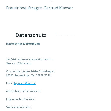
Frauenbeauftragte: Gertrud Klaeser
L…………………..
Datenschutz
Datenschutzverordnung
des Briefmarkensammlervereins Lebach –
Saar e.V. (BSV-Lebach)
Vorsitzender: Jürgen Priebe Drosselweg 4,
66793 Saarwellingen Tel. 06838/7516
E-Mail
h-j.priebe@web.de
Ansprechpartner im Vorstand:
Jürgen Priebe, Paul Aatz
Systemadministrator: